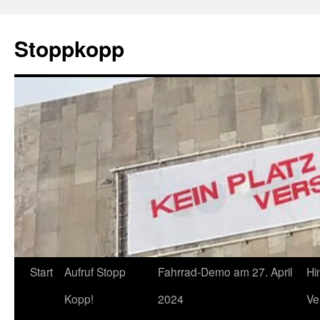
Zum
Inhalt
Stoppkopp
springen
Start
Aufruf Stopp
Fahrrad-Demo am 27. April
Hi
Kopp!
2024
Ve