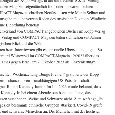
Anzeigen des Kopp-Verlags in der ultrarechten Wochenzeitung
eralen Magazin „eigentümlich frei“ oder im extrem rechten
CT-Magazin schreiben Neofaschisten wie Martin Sellner und
usgabe mit übersetzten Reden des russischen Diktators Wladimir
eine Einordnung benötigt.
 Buchversand von COMPACT angebotenen Bücher im Kopp-Verlag
p-Verlag und COMPACT-Magazin teilen sich schon seit Jahren
ischen Blick auf die Welt.
en bzw. Interviewten gibt es personelle Überschneidungen. So
Gerhard Wisnewski im COMPACT-Magazin 12/2023 über das
Hamas gegen Israel am 7. Oktober 2023 als „Inszenierung“.
arechten Wochenzeitung „Junge Freiheit“ gratulierte der Kopp-
dem – chancenlosen – unabhängigen US-Präsidentschaft-
ner Robert Kennedy Junior. Im Juli 2023 wurde bekannt, dass
t Kennedy Jr. bei einem Abendessen behauptet hatte, das
sen verschonen, Weiße und Schwarze nicht. Zitat Anfang: „Es
gezielt bestimmte ethnische Gruppen attackiert. Covid-19 greift
ße und schwarze Menschen an. Die Menschen mit der höchsten