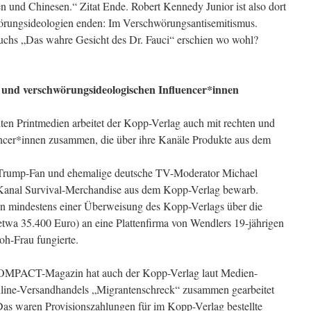
n und Chinesen.“ Zitat Ende. Robert Kennedy Junior ist also dort
rungsideologien enden: Im Verschwörungsantisemitismus.
uchs „Das wahre Gesicht des Dr. Fauci“ erschien wo wohl?
 und verschwörungsideologischen Influencer*innen
en Printmedien arbeitet der Kopp-Verlag auch mit rechten und
ncer*innen zusammen, die über ihre Kanäle Produkte aus dem
r Trump-Fan und ehemalige deutsche TV-Moderator Michael
-Kanal Survival-Merchandise aus dem Kopp-Verlag bewarb.
on mindestens einer Überweisung des Kopp-Verlags über die
wa 35.400 Euro) an eine Plattenfirma von Wendlers 19-jährigen
oh-Frau fungierte.
COMPACT-Magazin hat auch der Kopp-Verlag laut Medien-
nline-Versandhandels „Migrantenschreck“ zusammen gearbeitet
as waren Provisionszahlungen für im Kopp-Verlag bestellte