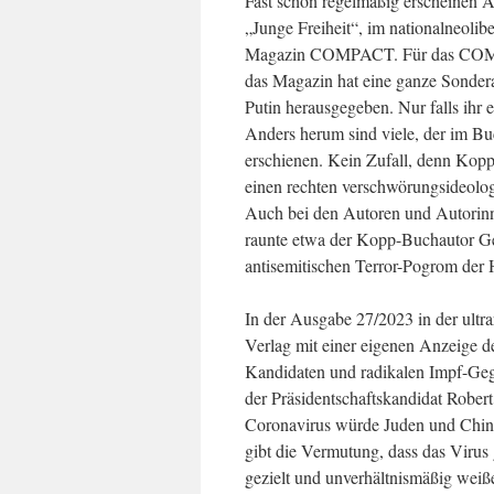
Fast schon regelmäßig erscheinen 
„Junge Freiheit“, im nationalneolib
Magazin COMPACT. Für das COMPA
das Magazin hat eine ganze Sondera
Putin herausgegeben. Nur falls ihr 
Anders herum sind viele, der im
erschienen. Kein Zufall, denn Kop
einen rechten verschwörungsideolog
Auch bei den Autoren und Autorinn
raunte etwa der Kopp-Buchautor 
antisemitischen Terror-Pogrom der 
In der Ausgabe 27/2023 in der ultr
Verlag mit einer eigenen Anzeige 
Kandidaten und radikalen Impf-Geg
der Präsidentschaftskandidat Rober
Coronavirus würde Juden und Chine
gibt die Vermutung, dass das Virus 
gezielt und unverhältnismäßig wei