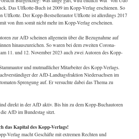
„Vorsicht Bürgerkrieg! Was lange gärt, wird endlich Wut“ von Udo
ruck. Das Ulfkotte-Buch ist 2009 im Kopp-Verlag erschienen. So
 Ulfkotte. Der Kopp-Bestsellerautor Ulfkotte ist allerdings 2017
mit von ihm somit nicht mehr im Kopp-Verlag erscheinen.
toren zur AfD scheinen allgemein über die Bezugnahme auf
innen hinauszureichen. So waren bei dem zweiten Corona-
am 11. und 12. November 2023 auch zwei Autoren des Kopp-
Stammautor und mutmaßlicher Mitarbeiter des Kopp-Verlags.
Sachverständiger der AfD-Landtagsfraktion Niedersachsen im
omaten-Sprengung auf. Er versuchte dabei das Thema zu
nd direkt in der AfD aktiv. Bis hin zu dem Kopp-Buchautoren
 die AfD im Bundestag sitzt.
ch das Kapital des Kopp-Verlags!
opp-Verlag macht Geschäfte mit extremen Rechten und